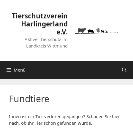
Zum
Inhalt
Tierschutzverein
springen
Harlingerland
e.V.
Aktiver Tierschutz im
Landkreis Wittmund
Menü
Fundtiere
Ihnen ist ein Tier verloren gegangen? Schauen Sie hier
nach, ob Ihr Tier schon gefunden wurde.