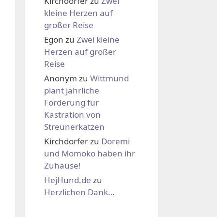
Kirchdorfer
zu
Zwei
kleine Herzen auf
großer Reise
Egon
zu
Zwei kleine
Herzen auf großer
Reise
Anonym
zu
Wittmund
plant jährliche
Förderung für
Kastration von
Streunerkatzen
Kirchdorfer
zu
Doremi
und Momoko haben ihr
Zuhause!
HejHund.de
zu
Herzlichen Dank…