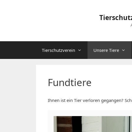
Zum
Inhalt
Tierschut
springen
Tierschutzverein
Unsere Tiere
Fundtiere
Ihnen ist ein Tier verloren gegangen? Sc