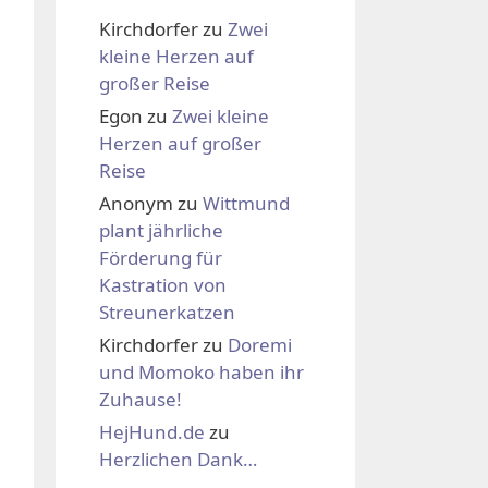
Kirchdorfer
zu
Zwei
kleine Herzen auf
großer Reise
Egon
zu
Zwei kleine
Herzen auf großer
Reise
Anonym
zu
Wittmund
plant jährliche
Förderung für
Kastration von
Streunerkatzen
Kirchdorfer
zu
Doremi
und Momoko haben ihr
Zuhause!
HejHund.de
zu
Herzlichen Dank…