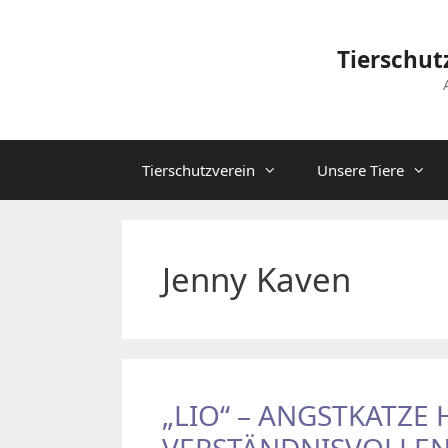
Zum
Inhalt
Tierschut
springen
Tierschutzverein
Unsere Tiere
Jenny Kaven
„LIO“ – ANGSTKATZE 