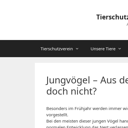
Zum
Inhalt
Tierschut
springen
Tierschutzverein
Unsere Tiere
Jungvögel – Aus d
doch nicht?
Besonders im Frühjahr werden immer wied
vorgestellt.
Bei den meisten dieser jungen Vögel hand
normalen Entwicklung das Nest verlassen 