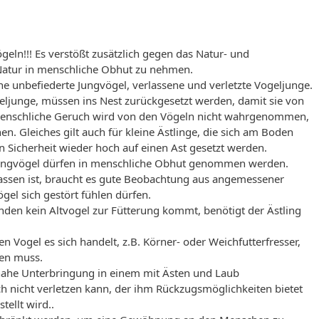
geln!!! Es verstößt zusätzlich gegen das Natur- und
 Natur in menschliche Obhut zu nehmen.
ne unbefiederte Jungvögel, verlassene und verletzte Vogeljunge.
eljunge, müssen ins Nest zurückgesetzt werden, damit sie von
 menschliche Geruch wird von den Vögeln nicht wahrgenommen,
n. Gleiches gilt auch für kleine Ästlinge, die sich am Boden
en Sicherheit wieder hoch auf einen Ast gesetzt werden.
e Jungvögel dürfen in menschliche Obhut genommen werden.
lassen ist, braucht es gute Beobachtung aus angemessener
ögel sich gestört fühlen dürfen.
unden kein Altvogel zur Fütterung kommt, benötigt der Ästling
n Vogel es sich handelt, z.B. Körner- oder Weichfutterfresser,
den muss.
nahe Unterbringung in einem mit Ästen und Laub
ch nicht verletzen kann, der ihm Rückzugsmöglichkeiten bietet
ellt wird..