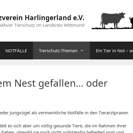
zverein Harlingerland e.V.
Aktiver Tierschutz im Landkreis Wittmund
NOTFÄLLE
Tierschutz-Themen
Ein Tier in Not – 
em Nest gefallen… oder
er Jungvögel als vermeintliche Notfälle in den Tierarztpraxen
elt es sich aber um völlig gesunde Tiere, die im Rahmen ihrer
haben, obwohl sie noch nicht vollständig befiedert sind und