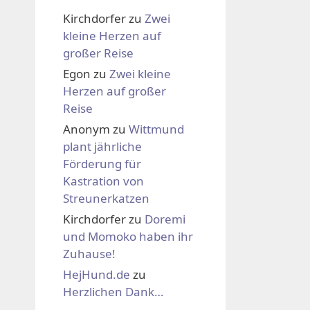
Kirchdorfer
zu
Zwei
kleine Herzen auf
großer Reise
Egon
zu
Zwei kleine
Herzen auf großer
Reise
Anonym
zu
Wittmund
plant jährliche
Förderung für
Kastration von
Streunerkatzen
Kirchdorfer
zu
Doremi
und Momoko haben ihr
Zuhause!
HejHund.de
zu
Herzlichen Dank…