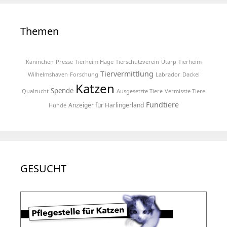
Themen
Kaninchen
Presse
Tierheim Hage
Tierschutzverein
Utarp
Tierheim
Tiervermittlung
Wilhelmshaven
Forschung
Labrador
Dackel
Katzen
Spende
Qualzucht
Ausgesetzte Tiere
Vermisste Tiere
Fundtiere
Anzeiger für Harlingerland
Hunde
GESUCHT