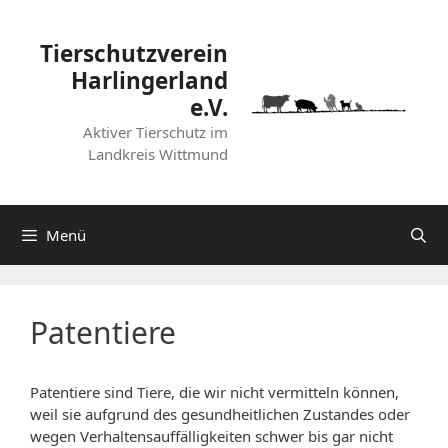
Zum
Inhalt
Tierschutzverein
springen
Harlingerland
e.V.
Aktiver Tierschutz im
Landkreis Wittmund
Menü
Patentiere
Patentiere sind Tiere, die wir nicht vermitteln können,
weil sie aufgrund des gesundheitlichen Zustandes oder
wegen Verhaltensauffälligkeiten schwer bis gar nicht