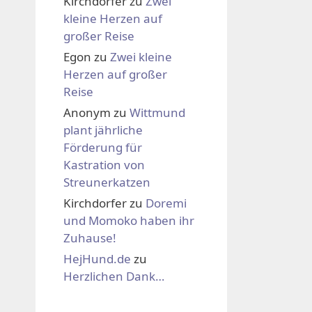
Kirchdorfer
zu
Zwei
kleine Herzen auf
großer Reise
Egon
zu
Zwei kleine
Herzen auf großer
Reise
Anonym
zu
Wittmund
plant jährliche
Förderung für
Kastration von
Streunerkatzen
Kirchdorfer
zu
Doremi
und Momoko haben ihr
Zuhause!
HejHund.de
zu
Herzlichen Dank…