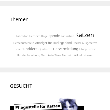
Themen
Katzen
Spende
Labrador
Tierheim Hage
Kaninchen
Anzeiger für Harlingerland
Tierschutzverein
Dackel
Ausgesetzte
Fundtiere
Tiervermittlung
Tiere
Qualzucht
Utarp
Presse
Hunde
Forschung
Vermisste Tiere
Tierheim Wilhelmshaven
GESUCHT