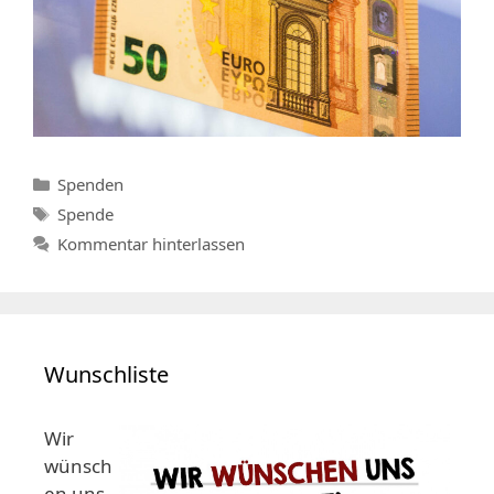
Kategorien
Spenden
Schlagwörter
Spende
Kommentar hinterlassen
Wunschliste
Wir
wünsch
en uns