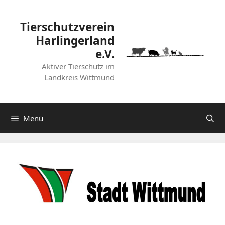
Zum
Inhalt
Tierschutzverein
springen
Harlingerland
e.V.
Aktiver Tierschutz im
Landkreis Wittmund
Menü