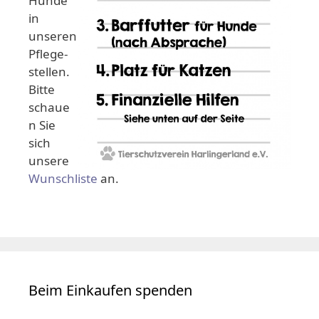
Hunde
in
unseren
Pflege-
stellen.
Bitte
schaue
n Sie
sich
unsere
Wunschliste
an.
Beim Einkaufen spenden