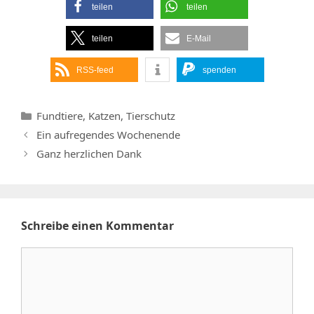
teilen
teilen
teilen
E-Mail
RSS-feed
spenden
Kategorien
Fundtiere
,
Katzen
,
Tierschutz
Ein aufregendes Wochenende
Ganz herzlichen Dank
Schreibe einen Kommentar
Kommentar