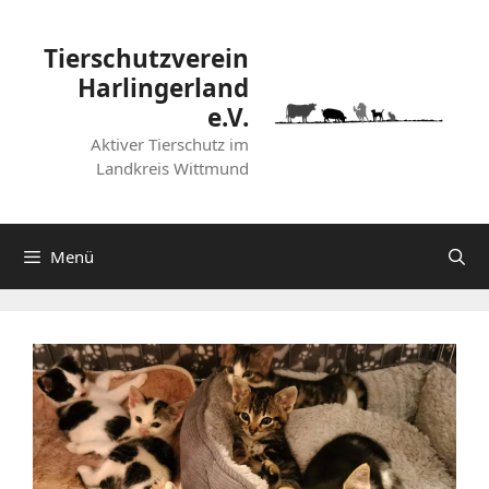
Zum
Inhalt
Tierschutzverein
springen
Harlingerland
e.V.
Aktiver Tierschutz im
Landkreis Wittmund
Menü