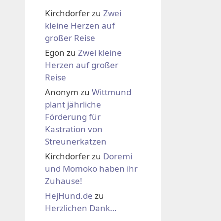
Kirchdorfer
zu
Zwei
kleine Herzen auf
großer Reise
Egon
zu
Zwei kleine
Herzen auf großer
Reise
Anonym
zu
Wittmund
plant jährliche
Förderung für
Kastration von
Streunerkatzen
Kirchdorfer
zu
Doremi
und Momoko haben ihr
Zuhause!
HejHund.de
zu
Herzlichen Dank…