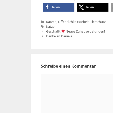
teilen
teilen
Kategorien
Katzen
,
Öffentlichkeitsarbeit
,
Tierschutz
Schlagwörter
Katzen
Geschafft
Neues Zuhause gefunden!
Danke an Daniela
Schreibe einen Kommentar
Kommentar