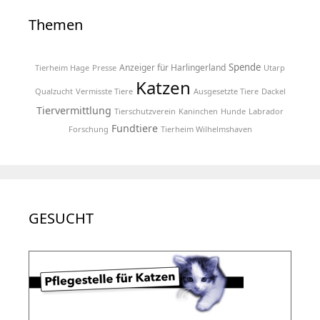
Themen
Spende
Anzeiger für Harlingerland
Tierheim Hage
Presse
Utarp
Katzen
Qualzucht
Vermisste Tiere
Ausgesetzte Tiere
Dackel
Tiervermittlung
Tierschutzverein
Kaninchen
Hunde
Labrador
Fundtiere
Forschung
Tierheim Wilhelmshaven
GESUCHT