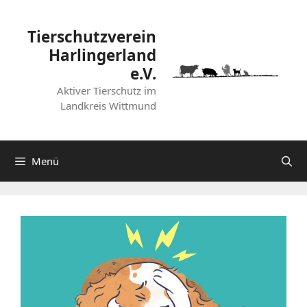
Zum
Inhalt
Tierschutzverein
springen
Harlingerland
e.V.
Aktiver Tierschutz im
Landkreis Wittmund
Menü