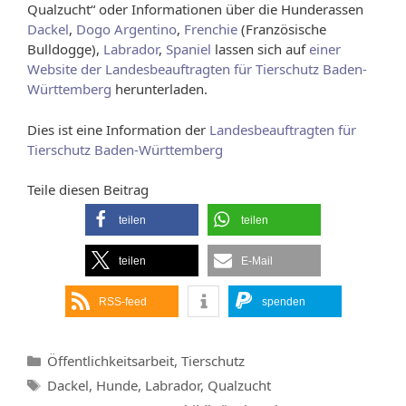
Qualzucht“ oder Informationen über die Hunderassen
Dackel
,
Dogo Argentino
,
Frenchie
(Französische
Bulldogge),
Labrador
,
Spaniel
lassen sich auf
einer
Website der Landesbeauftragten für Tierschutz Baden-
Württemberg
herunterladen.
Dies ist eine Information der
Landesbeauftragten für
Tierschutz Baden-Württemberg
Teile diesen Beitrag
teilen
teilen
teilen
E-Mail
RSS-feed
spenden
Kategorien
Öffentlichkeitsarbeit
,
Tierschutz
Schlagwörter
Dackel
,
Hunde
,
Labrador
,
Qualzucht