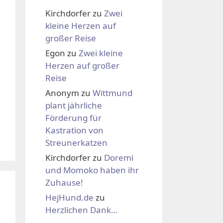
Kirchdorfer
zu
Zwei
kleine Herzen auf
großer Reise
Egon
zu
Zwei kleine
Herzen auf großer
Reise
Anonym
zu
Wittmund
plant jährliche
Förderung für
Kastration von
Streunerkatzen
Kirchdorfer
zu
Doremi
und Momoko haben ihr
Zuhause!
HejHund.de
zu
Herzlichen Dank…