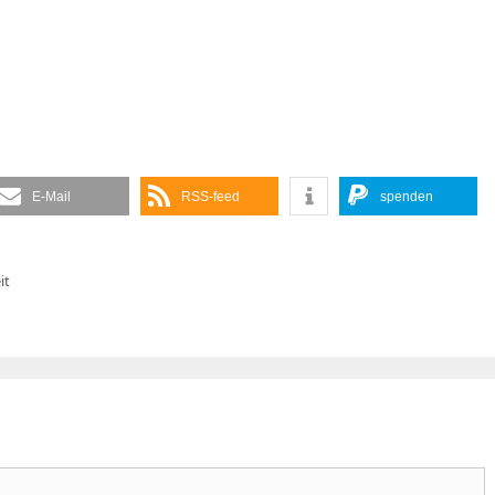
E-Mail
RSS-feed
spenden
it