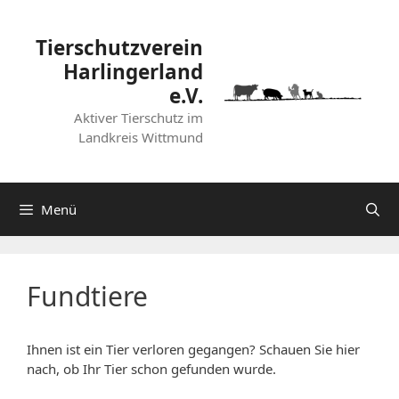
Zum
Inhalt
Tierschutzverein
springen
Harlingerland
e.V.
Aktiver Tierschutz im
Landkreis Wittmund
Menü
Fundtiere
Ihnen ist ein Tier verloren gegangen? Schauen Sie hier
nach, ob Ihr Tier schon gefunden wurde.