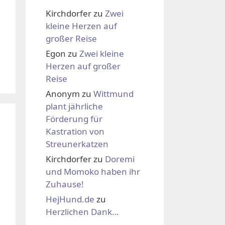
Kirchdorfer
zu
Zwei
kleine Herzen auf
großer Reise
Egon
zu
Zwei kleine
Herzen auf großer
Reise
Anonym
zu
Wittmund
plant jährliche
Förderung für
Kastration von
Streunerkatzen
Kirchdorfer
zu
Doremi
und Momoko haben ihr
Zuhause!
HejHund.de
zu
Herzlichen Dank…