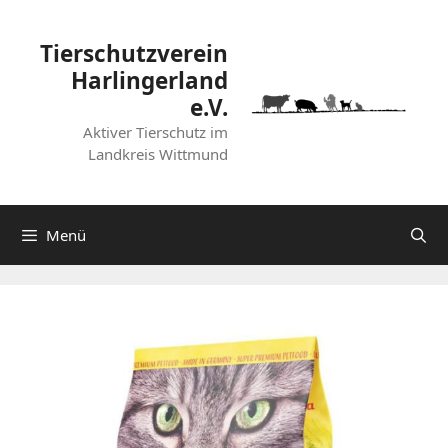
Zum
Inhalt
Tierschutzverein
springen
Harlingerland
e.V.
Aktiver Tierschutz im
Landkreis Wittmund
Menü