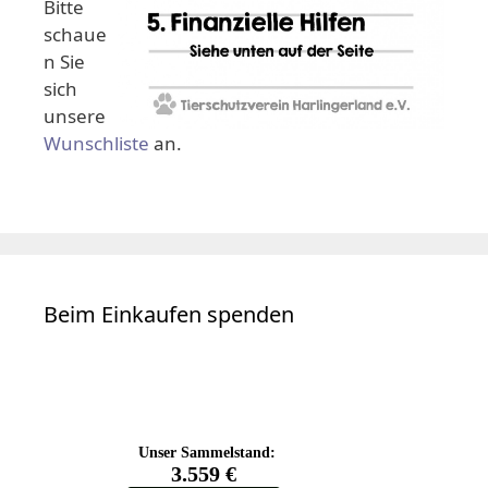
Bitte
schaue
n Sie
sich
unsere
Wunschliste
an.
Beim Einkaufen spenden