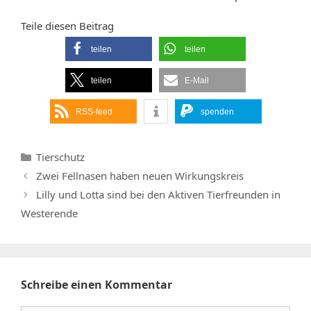
Teile diesen Beitrag
teilen
teilen
teilen
E-Mail
RSS-feed
spenden
Kategorien
Tierschutz
Zwei Fellnasen haben neuen Wirkungskreis
Lilly und Lotta sind bei den Aktiven Tierfreunden in
Westerende
Schreibe einen Kommentar