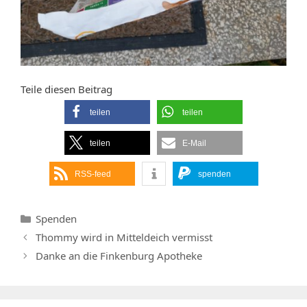
Teile diesen Beitrag
teilen
teilen
teilen
E-Mail
RSS-feed
spenden
Kategorien
Spenden
Thommy wird in Mitteldeich vermisst
Danke an die Finkenburg Apotheke