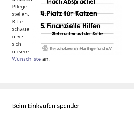
Pflege-
stellen.
Bitte
schaue
n Sie
sich
unsere
Wunschliste
an.
Beim Einkaufen spenden