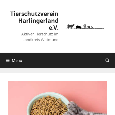
Zum
Inhalt
Tierschutzverein
springen
Harlingerland
e.V.
Aktiver Tierschutz im
Landkreis Wittmund
Menü