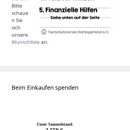
Bitte
schaue
n Sie
sich
unsere
Wunschliste
an.
Beim Einkaufen spenden