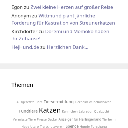
Egon
zu
Zwei kleine Herzen auf großer Reise
Anonym
zu
Wittmund plant jährliche
Förderung für Kastration von Streunerkatzen
Kirchdorfer
zu
Doremi und Momoko haben
ihr Zuhause!
HejHund.de
zu
Herzlichen Dank…
Themen
Tiervermittlung
Ausgesetzte Tiere
Tierheim Wilhelmshaven
Katzen
Fundtiere
Kaninchen
Labrador
Qualzucht
Anzeiger für Harlingerland
Vermisste Tiere
Presse
Dackel
Tierheim
Spende
Hage
Utarp
Tierschutzverein
Hunde
Forschung