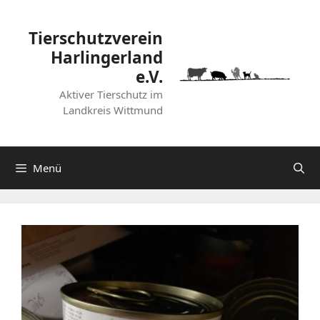
Zum
Inhalt
Tierschutzverein
springen
Harlingerland
e.V.
Aktiver Tierschutz im
Landkreis Wittmund
Menü