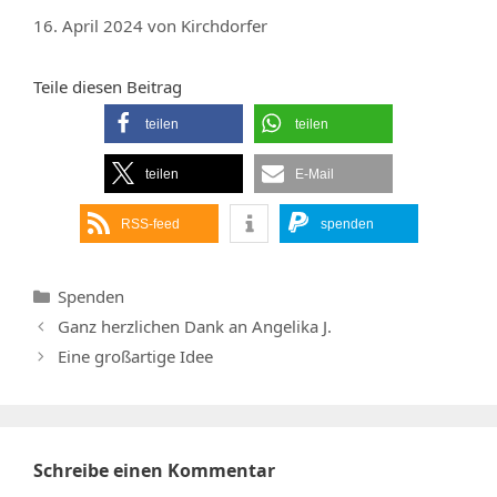
16. April 2024
von
Kirchdorfer
Teile diesen Beitrag
teilen
teilen
teilen
E-Mail
RSS-feed
spenden
Kategorien
Spenden
Ganz herzlichen Dank an Angelika J.
Eine großartige Idee
Schreibe einen Kommentar