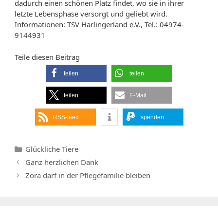
dadurch einen schönen Platz findet, wo sie in ihrer
letzte Lebensphase versorgt und geliebt wird.
Informationen: TSV Harlingerland e.V., Tel.: 04974-
9144931
Teile diesen Beitrag
teilen
teilen
teilen
E-Mail
RSS-feed
spenden
Kategorien
Glückliche Tiere
Ganz herzlichen Dank
Zora darf in der Pflegefamilie bleiben