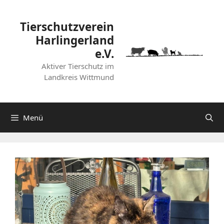
Zum
Inhalt
Tierschutzverein
springen
Harlingerland
e.V.
Aktiver Tierschutz im
Landkreis Wittmund
Menü