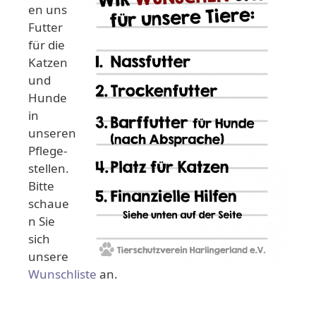
en uns
Futter
für die
Katzen
und
Hunde
in
unseren
Pflege-
stellen.
Bitte
schaue
n Sie
sich
unsere
Wunschliste
an.