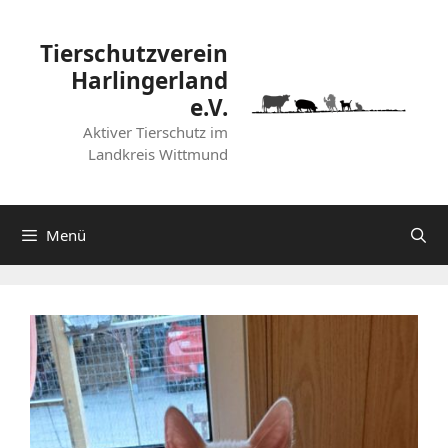
Zum
Inhalt
Tierschutzverein
springen
Harlingerland
e.V.
Aktiver Tierschutz im
Landkreis Wittmund
Menü