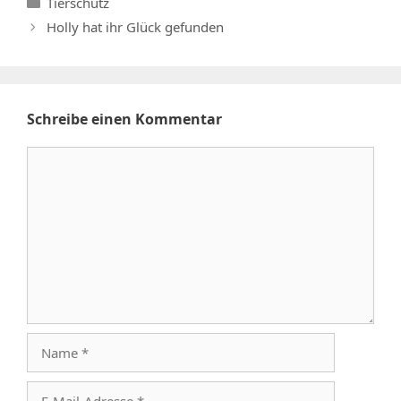
Kategorien
Tierschutz
Holly hat ihr Glück gefunden
Schreibe einen Kommentar
Kommentar
Name
E-