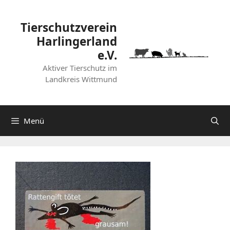
Zum
Inhalt
Tierschutzverein
springen
Harlingerland
e.V.
Aktiver Tierschutz im
Landkreis Wittmund
Menü