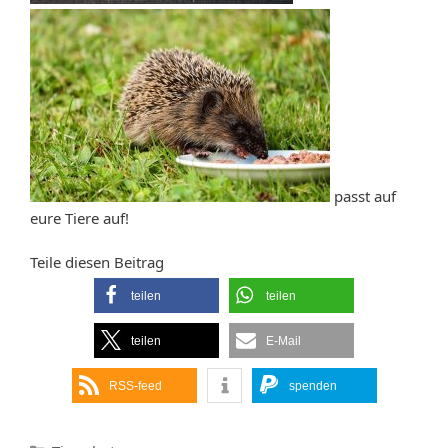
passt auf
eure Tiere auf!
Teile diesen Beitrag
teilen
teilen
teilen
E-Mail
RSS-feed
spenden