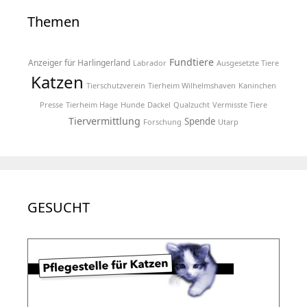
Themen
Fundtiere
Anzeiger für Harlingerland
Labrador
Ausgesetzte Tiere
Katzen
Tierschutzverein
Tierheim Wilhelmshaven
Kaninchen
Presse
Tierheim Hage
Hunde
Dackel
Qualzucht
Vermisste Tiere
Tiervermittlung
Spende
Forschung
Utarp
GESUCHT