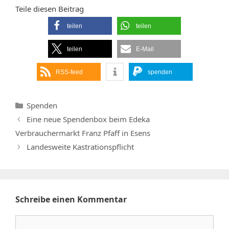
Teile diesen Beitrag
teilen
teilen
teilen
E-Mail
RSS-feed
spenden
Kategorien
Spenden
Eine neue Spendenbox beim Edeka
Verbrauchermarkt Franz Pfaff in Esens
Landesweite Kastrationspflicht
Schreibe einen Kommentar
Kommentar