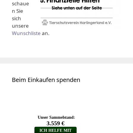
schaue
n Sie
sich
unsere
Wunschliste
an.
Beim Einkaufen spenden