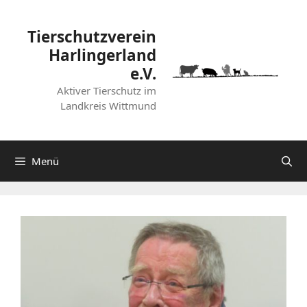
Zum
Inhalt
Tierschutzverein
springen
Harlingerland
e.V.
Aktiver Tierschutz im
Landkreis Wittmund
Menü