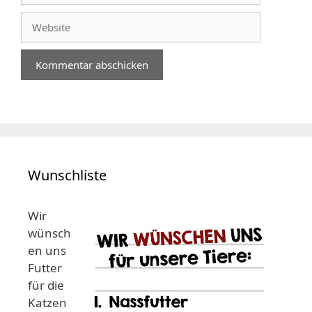
Adresse
Website
Wunschliste
Wir
wünsch
en uns
Futter
für die
Katzen