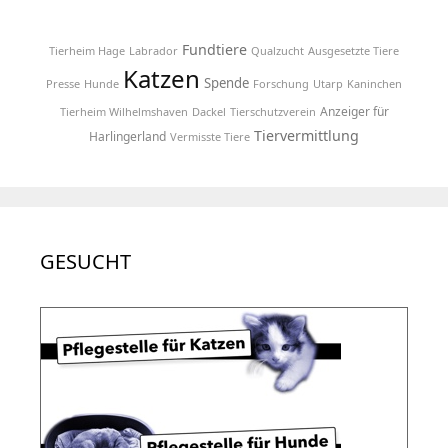
Fundtiere
Tierheim Hage
Labrador
Qualzucht
Ausgesetzte Tiere
Katzen
Spende
Presse
Hunde
Forschung
Utarp
Kaninchen
Anzeiger für
Tierheim Wilhelmshaven
Dackel
Tierschutzverein
Tiervermittlung
Harlingerland
Vermisste Tiere
GESUCHT