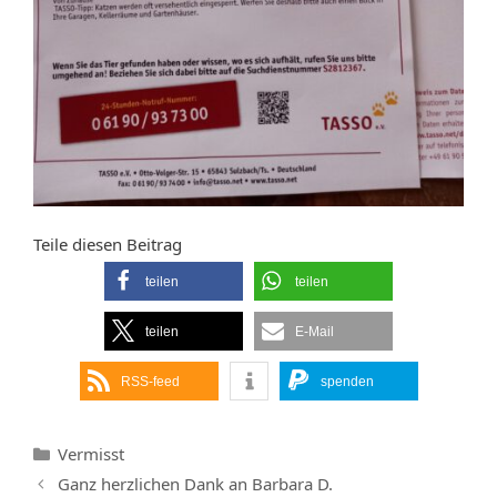
Teile diesen Beitrag
teilen
teilen
teilen
E-Mail
RSS-feed
spenden
Kategorien
Vermisst
Ganz herzlichen Dank an Barbara D.