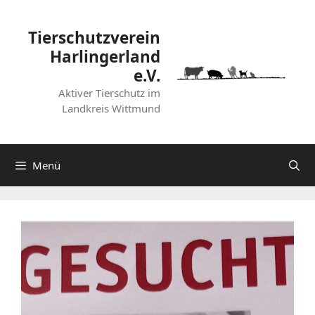
Zum
Inhalt
Tierschutzverein
springen
Harlingerland
e.V.
Aktiver Tierschutz im
Landkreis Wittmund
Menü