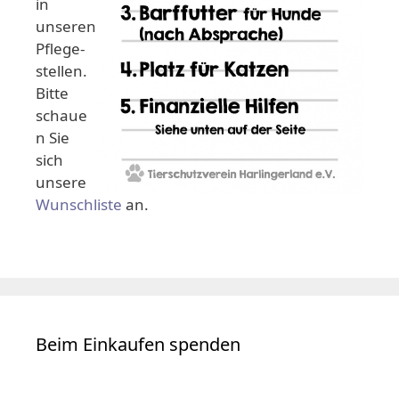
in
unseren
Pflege-
stellen.
Bitte
schaue
n Sie
sich
unsere
Wunschliste
an.
Beim Einkaufen spenden