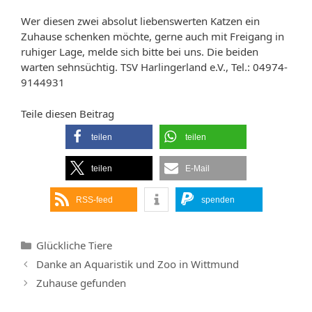
Wer diesen zwei absolut liebenswerten Katzen ein
Zuhause schenken möchte, gerne auch mit Freigang in
ruhiger Lage, melde sich bitte bei uns. Die beiden
warten sehnsüchtig. TSV Harlingerland e.V., Tel.: 04974-
9144931
Teile diesen Beitrag
teilen
teilen
teilen
E-Mail
RSS-feed
spenden
Kategorien
Glückliche Tiere
Danke an Aquaristik und Zoo in Wittmund
Zuhause gefunden