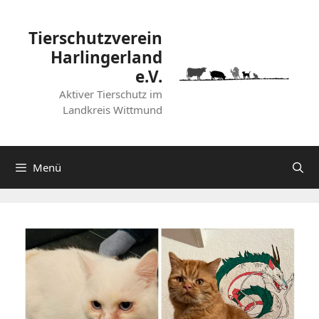
Zum
Inhalt
Tierschutzverein
springen
Harlingerland
e.V.
Aktiver Tierschutz im
Landkreis Wittmund
Menü