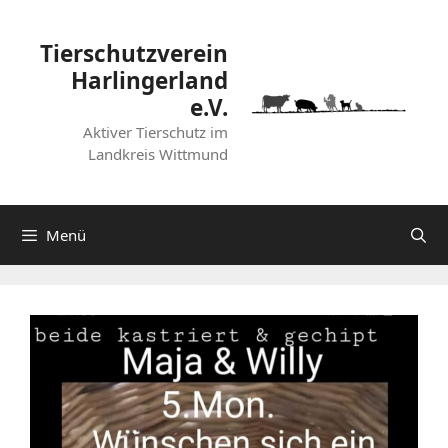
Zum
Inhalt
Tierschutzverein
springen
Harlingerland
e.V.
Aktiver Tierschutz im
Landkreis Wittmund
Menü