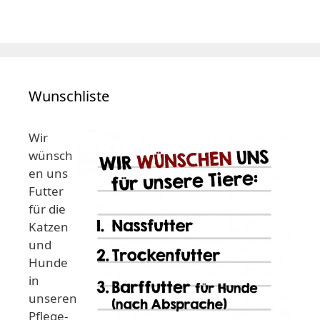
Wunschliste
Wir
wünsch
en uns
Futter
für die
Katzen
und
Hunde
in
unseren
Pflege-