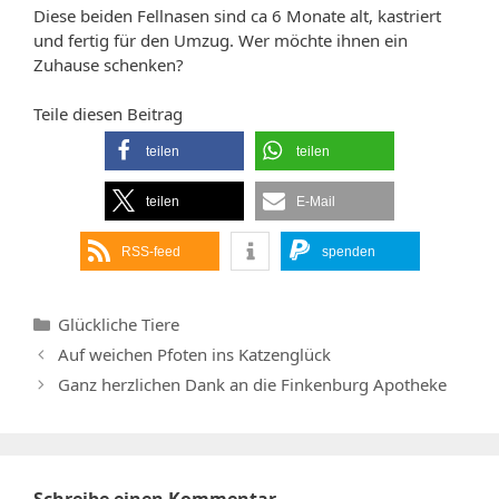
Diese beiden Fellnasen sind ca 6 Monate alt, kastriert
und fertig für den Umzug. Wer möchte ihnen ein
Zuhause schenken?
Teile diesen Beitrag
teilen
teilen
teilen
E-Mail
RSS-feed
spenden
Kategorien
Glückliche Tiere
Auf weichen Pfoten ins Katzenglück
Ganz herzlichen Dank an die Finkenburg Apotheke