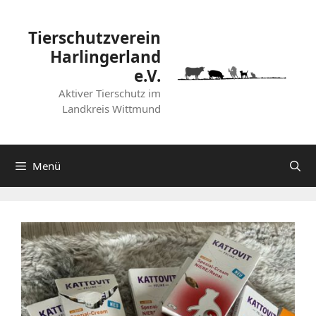
Zum
Inhalt
Tierschutzverein
springen
Harlingerland
e.V.
Aktiver Tierschutz im
Landkreis Wittmund
Menü