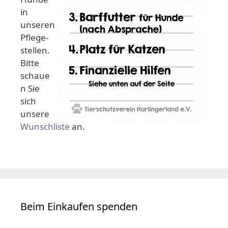
in
unseren
Pflege-
stellen.
Bitte
schaue
n Sie
sich
unsere
Wunschliste
an.
Beim Einkaufen spenden