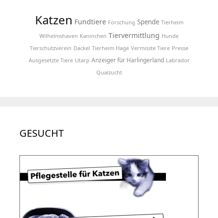
Katzen
Fundtiere
Spende
Forschung
Tierheim
Tiervermittlung
Wilhelmshaven
Kaninchen
Hunde
Tierschutzverein
Dackel
Tierheim Hage
Vermisste Tiere
Presse
Anzeiger für Harlingerland
Ausgesetzte Tiere
Utarp
Labrador
Qualzucht
GESUCHT