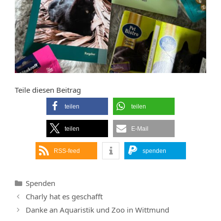
Teile diesen Beitrag
teilen
teilen
teilen
E-Mail
RSS-feed
spenden
Kategorien
Spenden
Charly hat es geschafft
Danke an Aquaristik und Zoo in Wittmund