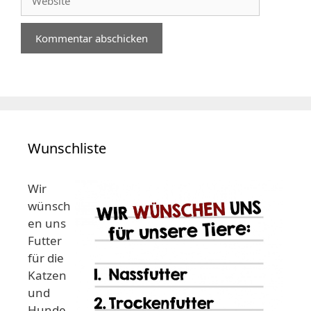
Wunschliste
Wir
wünsch
en uns
Futter
für die
Katzen
und
Hunde