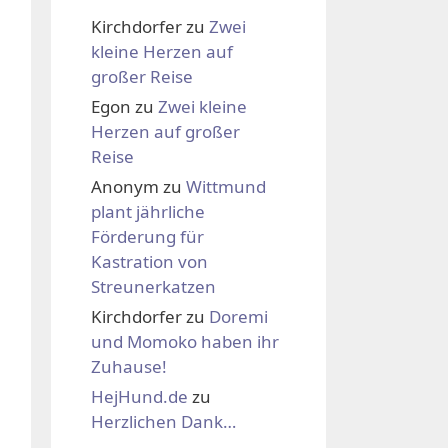
Kirchdorfer
zu
Zwei
kleine Herzen auf
großer Reise
Egon
zu
Zwei kleine
Herzen auf großer
Reise
Anonym
zu
Wittmund
plant jährliche
Förderung für
Kastration von
Streunerkatzen
Kirchdorfer
zu
Doremi
und Momoko haben ihr
Zuhause!
HejHund.de
zu
Herzlichen Dank…