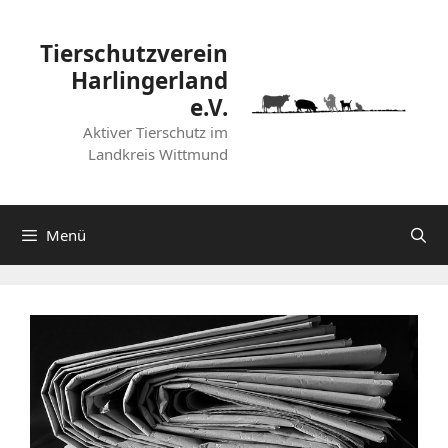
Zum
Inhalt
Tierschutzverein
springen
Harlingerland
e.V.
Aktiver Tierschutz im
Landkreis Wittmund
Menü