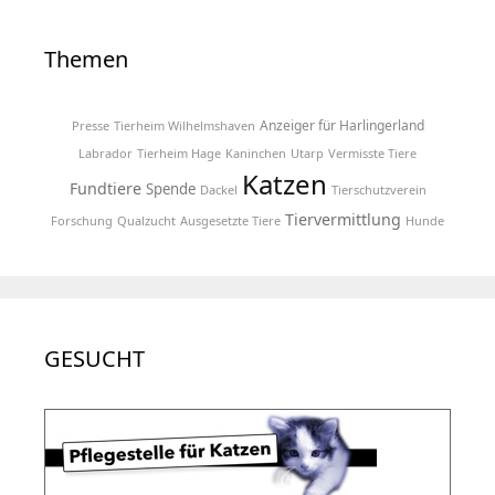
Themen
Anzeiger für Harlingerland
Presse
Tierheim Wilhelmshaven
Labrador
Tierheim Hage
Kaninchen
Utarp
Vermisste Tiere
Katzen
Fundtiere
Spende
Dackel
Tierschutzverein
Tiervermittlung
Forschung
Qualzucht
Ausgesetzte Tiere
Hunde
GESUCHT