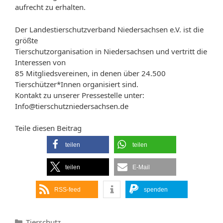
aufrecht zu erhalten.
Der Landestierschutzverband Niedersachsen e.V. ist die
größte
Tierschutzorganisation in Niedersachsen und vertritt die
Interessen von
85 Mitgliedsvereinen, in denen über 24.500
Tierschützer*Innen organisiert sind.
Kontakt zu unserer Pressestelle unter:
Info@tierschutzniedersachsen.de
Teile diesen Beitrag
teilen
teilen
teilen
E-Mail
RSS-feed
spenden
Kategorien
Tierschutz