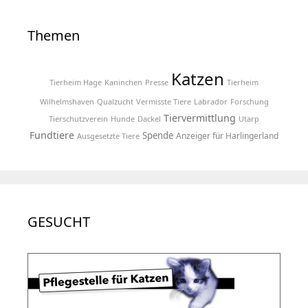
Themen
Katzen
Tierheim Hage
Kaninchen
Presse
Tierheim
Wilhelmshaven
Qualzucht
Vermisste Tiere
Labrador
Forschung
Tiervermittlung
Tierschutzverein
Hunde
Dackel
Utarp
Fundtiere
Spende
Anzeiger für Harlingerland
Ausgesetzte Tiere
GESUCHT