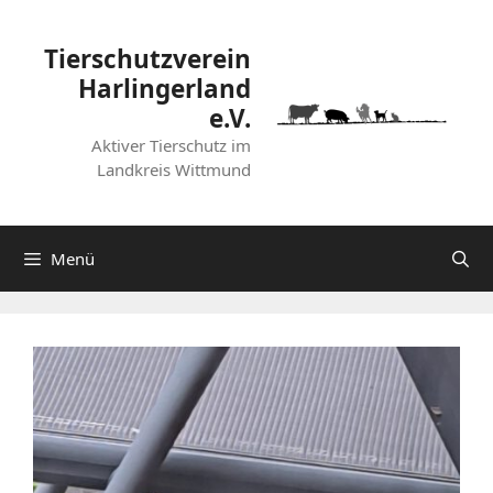
Zum
Inhalt
Tierschutzverein
springen
Harlingerland
e.V.
Aktiver Tierschutz im
Landkreis Wittmund
Menü