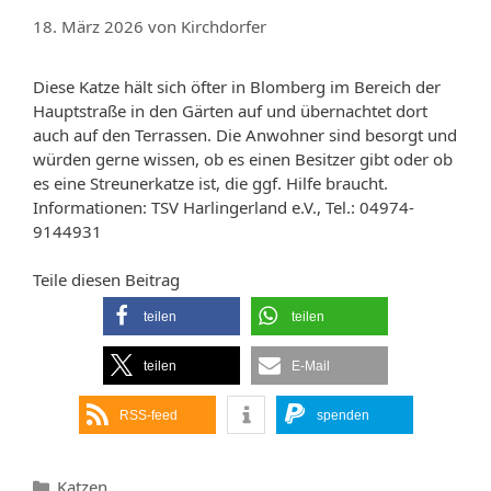
18. März 2026
von
Kirchdorfer
Diese Katze hält sich öfter in Blomberg im Bereich der
Hauptstraße in den Gärten auf und übernachtet dort
auch auf den Terrassen. Die Anwohner sind besorgt und
würden gerne wissen, ob es einen Besitzer gibt oder ob
es eine Streunerkatze ist, die ggf. Hilfe braucht.
Informationen: TSV Harlingerland e.V., Tel.: 04974-
9144931
Teile diesen Beitrag
teilen
teilen
teilen
E-Mail
RSS-feed
spenden
Kategorien
Katzen