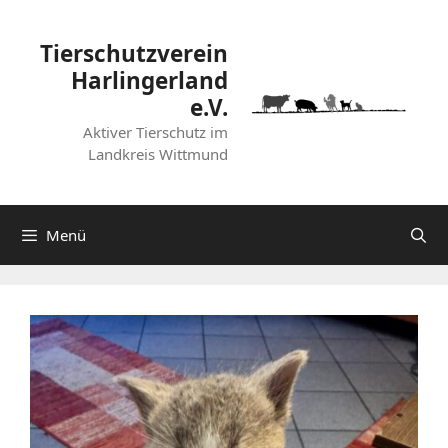
Zum
Inhalt
Tierschutzverein
springen
Harlingerland
e.V.
Aktiver Tierschutz im
Landkreis Wittmund
Menü