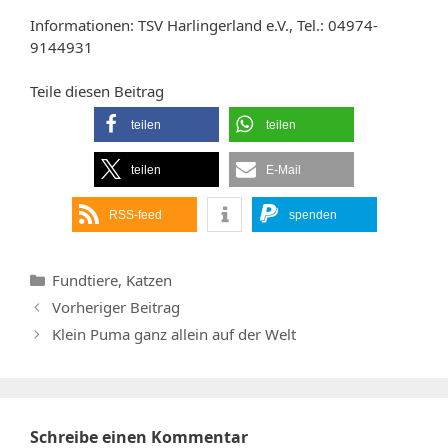
Informationen: TSV Harlingerland e.V., Tel.: 04974-
9144931
Teile diesen Beitrag
teilen
teilen
teilen
E-Mail
RSS-feed
spenden
Kategorien
Fundtiere
,
Katzen
Vorheriger Beitrag
Klein Puma ganz allein auf der Welt
Schreibe einen Kommentar