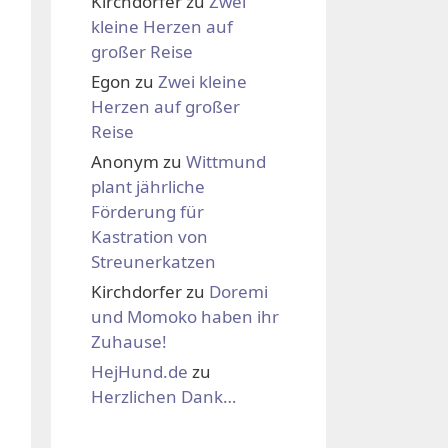
Kirchdorfer
zu
Zwei
kleine Herzen auf
großer Reise
Egon
zu
Zwei kleine
Herzen auf großer
Reise
Anonym
zu
Wittmund
plant jährliche
Förderung für
Kastration von
Streunerkatzen
Kirchdorfer
zu
Doremi
und Momoko haben ihr
Zuhause!
HejHund.de
zu
Herzlichen Dank…