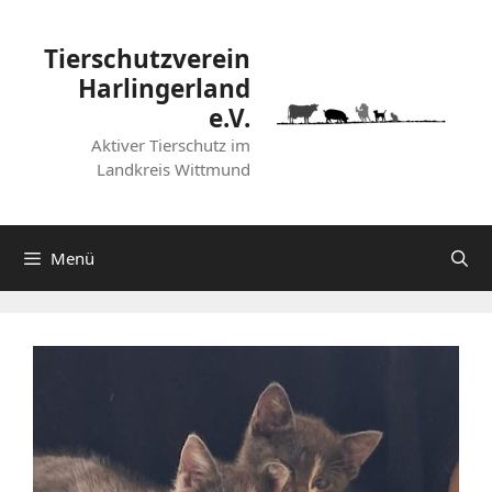
Zum
Inhalt
Tierschutzverein
springen
Harlingerland
e.V.
Aktiver Tierschutz im
Landkreis Wittmund
Menü