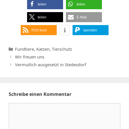
teilen
teilen
teilen
E-Mail
RSS-feed
spenden
Kategorien
Fundtiere
,
Katzen
,
Tierschutz
Wir freuen uns
Vermutlich ausgesetzt in Stedesdorf
Schreibe einen Kommentar
Kommentar