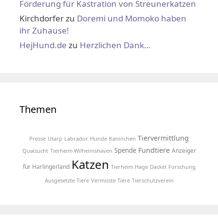
Förderung für Kastration von Streunerkatzen
Kirchdorfer
zu
Doremi und Momoko haben
ihr Zuhause!
HejHund.de
zu
Herzlichen Dank…
Themen
Tiervermittlung
Presse
Utarp
Labrador
Hunde
Kaninchen
Fundtiere
Spende
Anzeiger
Qualzucht
Tierheim Wilhelmshaven
Katzen
für Harlingerland
Tierheim Hage
Dackel
Forschung
Ausgesetzte Tiere
Vermisste Tiere
Tierschutzverein