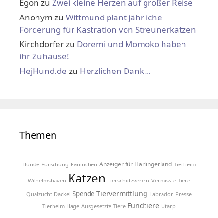
Egon
zu
Zwei kleine Herzen auf großer Reise
Anonym
zu
Wittmund plant jährliche
Förderung für Kastration von Streunerkatzen
Kirchdorfer
zu
Doremi und Momoko haben
ihr Zuhause!
HejHund.de
zu
Herzlichen Dank…
Themen
Anzeiger für Harlingerland
Hunde
Forschung
Kaninchen
Tierheim
Katzen
Wilhelmshaven
Tierschutzverein
Vermisste Tiere
Tiervermittlung
Spende
Qualzucht
Dackel
Labrador
Presse
Fundtiere
Tierheim Hage
Ausgesetzte Tiere
Utarp