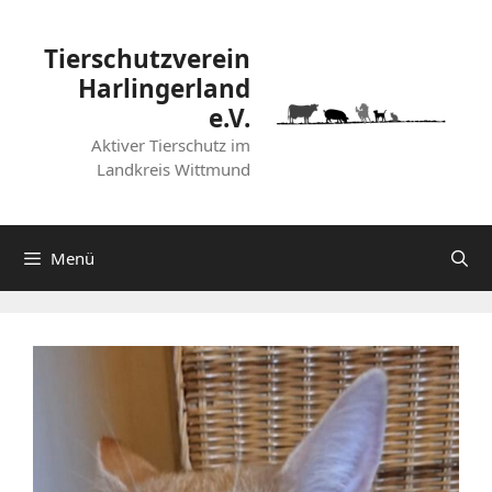
Zum
Inhalt
Tierschutzverein
springen
Harlingerland
e.V.
Aktiver Tierschutz im
Landkreis Wittmund
Menü