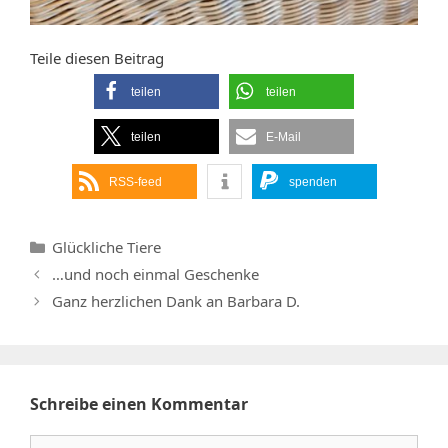
Teile diesen Beitrag
teilen
teilen
teilen
E-Mail
RSS-feed
spenden
Kategorien
Glückliche Tiere
…und noch einmal Geschenke
Ganz herzlichen Dank an Barbara D.
Schreibe einen Kommentar
Kommentar