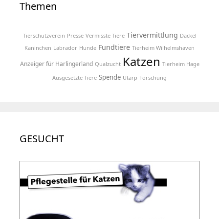
Themen
Tiervermittlung
Tierschutzverein
Presse
Vermisste Tiere
Dackel
Fundtiere
Kaninchen
Labrador
Hunde
Tierheim Wilhelmshaven
Katzen
Anzeiger für Harlingerland
Qualzucht
Tierheim Hage
Spende
Ausgesetzte Tiere
Utarp
Forschung
GESUCHT