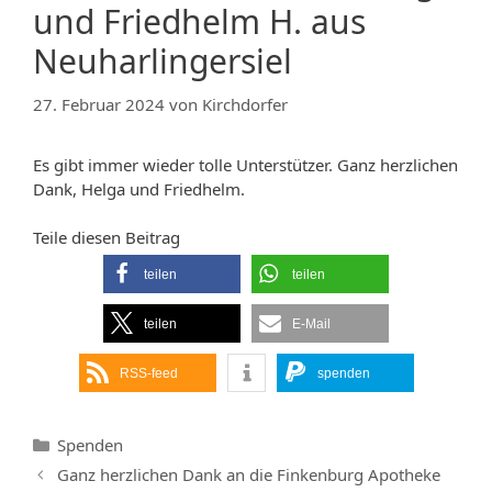
und Friedhelm H. aus
Neuharlingersiel
27. Februar 2024
von
Kirchdorfer
Es gibt immer wieder tolle Unterstützer. Ganz herzlichen
Dank, Helga und Friedhelm.
Teile diesen Beitrag
teilen
teilen
teilen
E-Mail
RSS-feed
spenden
Kategorien
Spenden
Ganz herzlichen Dank an die Finkenburg Apotheke