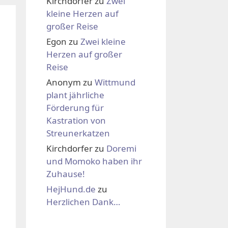
Kirchdorfer
zu
Zwei
kleine Herzen auf
großer Reise
Egon
zu
Zwei kleine
Herzen auf großer
Reise
Anonym
zu
Wittmund
plant jährliche
Förderung für
Kastration von
Streunerkatzen
Kirchdorfer
zu
Doremi
und Momoko haben ihr
Zuhause!
HejHund.de
zu
Herzlichen Dank…