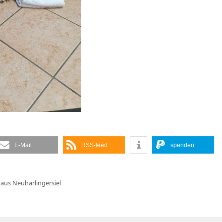
E-Mail
RSS-feed
spenden
aus Neuharlingersiel