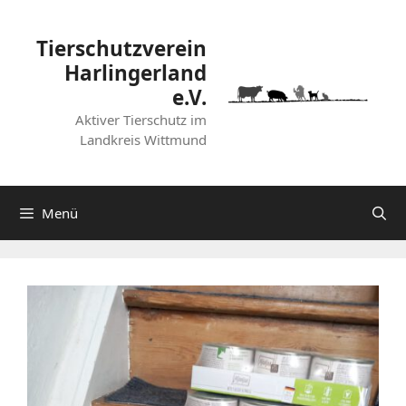
Zum
Inhalt
Tierschutzverein
springen
Harlingerland
e.V.
Aktiver Tierschutz im
Landkreis Wittmund
Menü