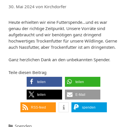
30. Mai 2024
von
Kirchdorfer
Heute erhielten wir eine Futterspende…und es war
genau der richtige Zeitpunkt. Unsere Vorräte sind
aufgebraucht und wir benötigen ganz dringend
hochwertiges Trockenfutter für unsere Wildlinge. Gerne
auch Nassfutter, aber Trockenfutter ist am dringensten.
Ganz herzlichen Dank an den unbekannten Spender.
Teile diesen Beitrag
teilen
teilen
teilen
E-Mail
RSS-feed
spenden
Kategorien
Spenden