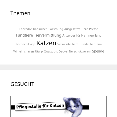
Themen
Labrador
Kaninchen
Forschung
Ausgesetzte Tiere
Presse
Fundtiere
Tiervermittlung
Anzeiger für Harlingerland
Katzen
Tierheim Hage
Vermisste Tiere
Hunde
Tierheim
Spende
Wilhelmshaven
Utarp
Qualzucht
Dackel
Tierschutzverein
GESUCHT