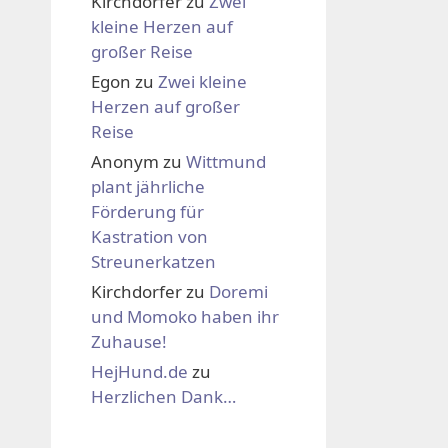
Kirchdorfer
zu
Zwei
kleine Herzen auf
großer Reise
Egon
zu
Zwei kleine
Herzen auf großer
Reise
Anonym
zu
Wittmund
plant jährliche
Förderung für
Kastration von
Streunerkatzen
Kirchdorfer
zu
Doremi
und Momoko haben ihr
Zuhause!
HejHund.de
zu
Herzlichen Dank…