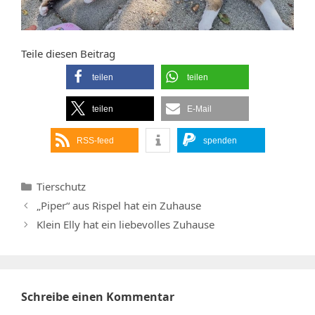
Teile diesen Beitrag
teilen
teilen
teilen
E-Mail
RSS-feed
spenden
Kategorien
Tierschutz
„Piper“ aus Rispel hat ein Zuhause
Klein Elly hat ein liebevolles Zuhause
Schreibe einen Kommentar