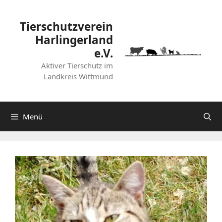
Zum
Inhalt
Tierschutzverein
springen
Harlingerland
e.V.
Aktiver Tierschutz im
Landkreis Wittmund
Menü