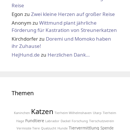
Reise
Egon
zu
Zwei kleine Herzen auf großer Reise
Anonym
zu
Wittmund plant jährliche
Förderung für Kastration von Streunerkatzen
Kirchdorfer
zu
Doremi und Momoko haben
ihr Zuhause!
HejHund.de
zu
Herzlichen Dank…
Themen
Katzen
Kaninchen
Tierheim Wilhelmshaven
Utarp
Tierheim
Fundtiere
Hage
Labrador
Dackel
Forschung
Tierschutzverein
Tiervermittlung
Spende
Vermisste Tiere
Qualzucht
Hunde