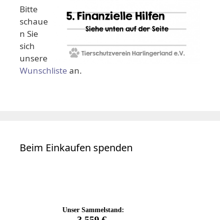
Bitte
schaue
n Sie
sich
unsere
Wunschliste
an.
Beim Einkaufen spenden