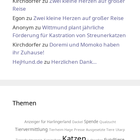
Kirchdorfer
zu
Zwei kleine Herzen auf großer
Reise
Egon
zu
Zwei kleine Herzen auf großer Reise
Anonym
zu
Wittmund plant jährliche
Förderung für Kastration von Streunerkatzen
Kirchdorfer
zu
Doremi und Momoko haben
ihr Zuhause!
HejHund.de
zu
Herzlichen Dank…
Themen
Spende
Anzeiger für Harlingerland
Dackel
Qualzucht
Tiervermittlung
Tierheim Hage
Presse
Ausgesetzte Tiere
Utarp
Katzen
Fundtiere
Tierschutzverein
Kaninchen
Labrador