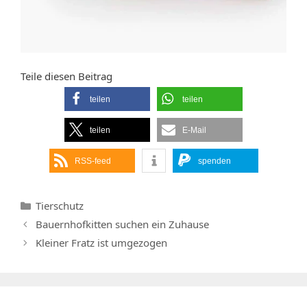
Teile diesen Beitrag
teilen
teilen
teilen
E-Mail
RSS-feed
spenden
Kategorien
Tierschutz
Bauernhofkitten suchen ein Zuhause
Kleiner Fratz ist umgezogen