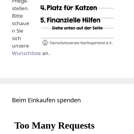
Pflege-
stellen.
Bitte
schaue
n Sie
sich
unsere
Wunschliste
an.
Beim Einkaufen spenden