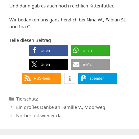
Und dann gab es auch noch reichlich Kittenfutter.
Wir bedanken uns ganz herzlich bei Nina W., Fabian St.
und Ina C.
Teile diesen Beitrag
teilen
teilen
teilen
E-Mail
RSS-feed
spenden
Kategorien
Tierschutz
Ein großes Danke an Familie V., Moorweg
Norbert ist wieder da