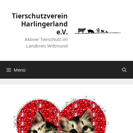
Zum
Inhalt
Tierschutzverein
springen
Harlingerland
e.V.
Aktiver Tierschutz im
Landkreis Wittmund
Menü