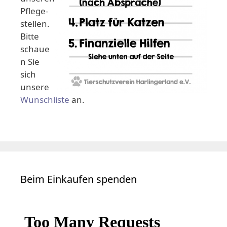
Pflege-
stellen.
Bitte
schaue
n Sie
sich
unsere
Wunschliste
an.
Beim Einkaufen spenden