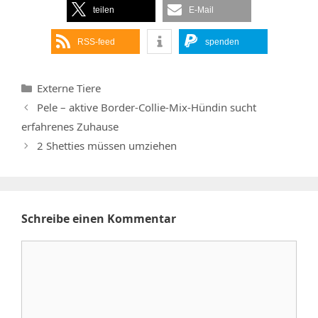
teilen
E-Mail
RSS-feed
spenden
Kategorien
Externe Tiere
Pele – aktive Border-Collie-Mix-Hündin sucht
erfahrenes Zuhause
2 Shetties müssen umziehen
Schreibe einen Kommentar
Kommentar