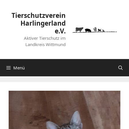
Zum
Inhalt
Tierschutzverein
springen
Harlingerland
e.V.
Aktiver Tierschutz im
Landkreis Wittmund
Menü