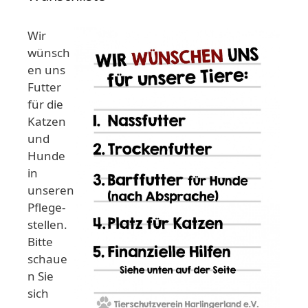
Wir
wünsch
en uns
Futter
für die
Katzen
und
Hunde
in
unseren
Pflege-
stellen.
Bitte
schaue
n Sie
sich