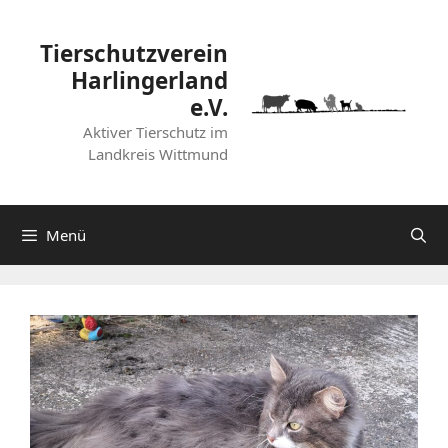
Zum
Inhalt
Tierschutzverein
springen
Harlingerland
e.V.
Aktiver Tierschutz im
Landkreis Wittmund
Menü