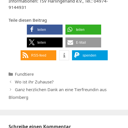
Informationen: TSV Harlingerland e.V., Tel.: 04974-
9144931
Teile diesen Beitrag
teilen
teilen
teilen
E-Mail
RSS-feed
spenden
Kategorien
Fundtiere
Wo ist ihr Zuhause?
Ganz herzlichen Dank an eine Tierfreundin aus
Blomberg
Schreibe einen Kommentar