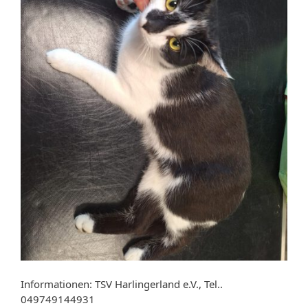
Informationen: TSV Harlingerland e.V., Tel..
049749144931