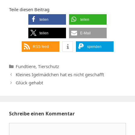
Teile diesen Beitrag
teilen
teilen
teilen
E-Mail
RSS-feed
spenden
Kategorien
Fundtiere
,
Tierschutz
Kleines Igelmädchen hat es nicht geschafft
Glück gehabt
Schreibe einen Kommentar
Kommentar