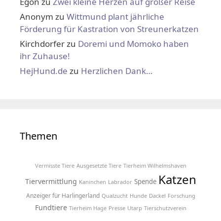
Egon
zu
Zwei kleine Herzen auf großer Reise
Anonym
zu
Wittmund plant jährliche
Förderung für Kastration von Streunerkatzen
Kirchdorfer
zu
Doremi und Momoko haben
ihr Zuhause!
HejHund.de
zu
Herzlichen Dank…
Themen
Vermisste Tiere
Ausgesetzte Tiere
Tierheim Wilhelmshaven
Katzen
Tiervermittlung
Spende
Kaninchen
Labrador
Anzeiger für Harlingerland
Qualzucht
Hunde
Dackel
Forschung
Fundtiere
Tierheim Hage
Presse
Utarp
Tierschutzverein