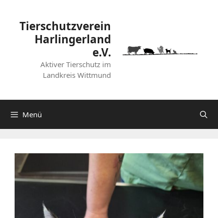
Zum
Inhalt
Tierschutzverein
springen
Harlingerland
e.V.
Aktiver Tierschutz im
Landkreis Wittmund
Menü